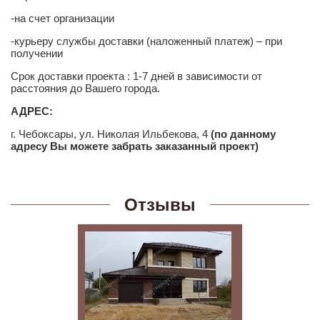
10х10
-на счет организации
10х12
-курьеру службы доставки (наложенный платеж) – при
10х14
получении
11х11
Срок доставки проекта : 1-7 дней в зависимости от
расстояния до Вашего города.
11х13
АДРЕС:
11х14
г. Чебоксары, ул. Николая Ильбекова, 4
(по данному
11х15
адресу Вы можете забрать заказанный проект)
12х14
Материал стен
Отзывы
Газобетон
Керамблок
Пеноблок
Кирпич
Керамзитобетонный блок