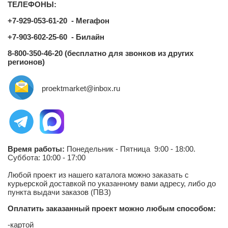
ТЕЛЕФОНЫ:
Этажность
+7-929-053-61-20 - Мегафон
Одноэтажные
+7-903-602-25-60 - Билайн
Двухэтажные
8-800-350-46-20 (бесплатно для звонков из других
Мансарда
регионов)
Габариты
proektmarket@inbox.ru
8х8
8х9
8х10
8х11
Время работы:
Понедельник - Пятница 9:00 - 18:00.
8х12
Суббота: 10:00 - 17:00
9х9
Любой проект из нашего каталога можно заказать с
курьерской доставкой по указанному вами адресу, либо до
9х10
пункта выдачи заказов (ПВЗ)
9х11
Оплатить заказанный проект можно любым способом:
9х12
-картой