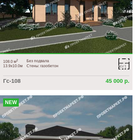
2
Без подвала
108.0 м
13.9х10.0м
Стены: газобетон
Гс-108
45 000 р.
NEW