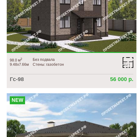
2
Без подвала
98.0 м
9.48х7.66м
Стены: газобетон
Гс-98
56 000 р.
NEW