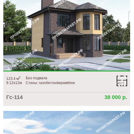
2
Без подвала
123.4 м
9.12х12м
Стены: газобетон/керамблок
Гс-114
38 000 р.