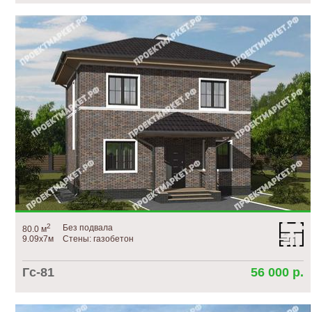
2
Без подвала
80.0 м
9.09х7м
Стены: газобетон
Гс-81
56 000 р.