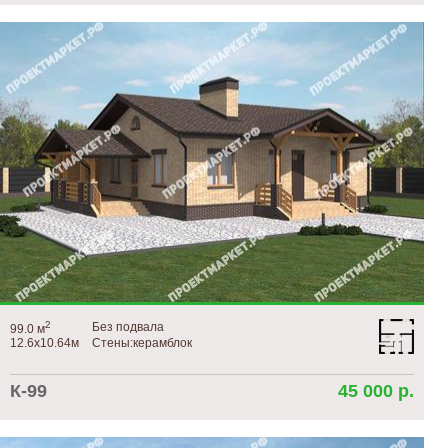
2
Без подвала
99.0 м
12.6х10.64м
Стены:керамблок
К-99
45 000 р.