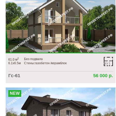
2
Без подвала
61.0 м
6.1х6.5м
Стены:газобетон /керамблок
Гс-61
56 000 р.
NEW