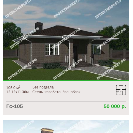
2
Без подвала
105.0 м
12.12х11.36м
Стены: газобетон/ пеноблок
Гс-105
50 000 р.