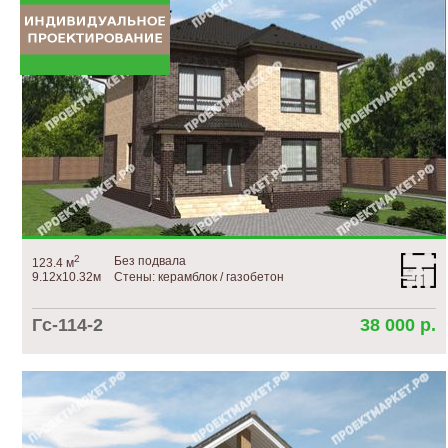
2
Без подвала
123.4 м
9.12х10.32м
Стены: керамблок / газобетон
Гс-114-2
38 000 р.