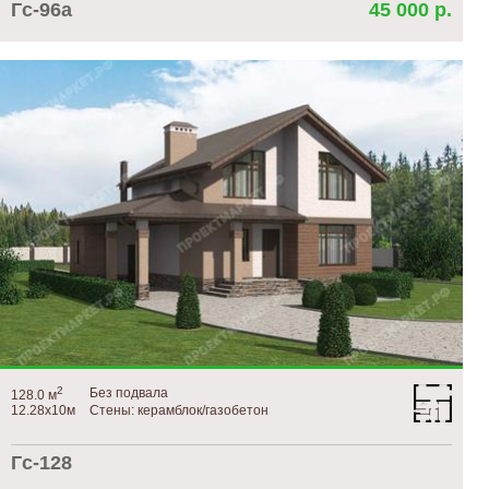
Гс-96а
45 000 р.
2
Без подвала
128.0 м
12.28х10м
Стены: керамблок/газобетон
Гс-128