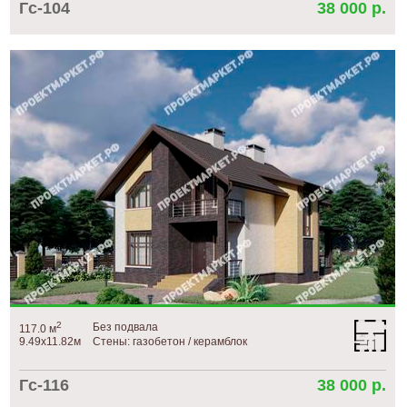
Гс-104
38 000 р.
2
Без подвала
117.0 м
9.49х11.82м
Стены: газобетон / керамблок
Гс-116
38 000 р.