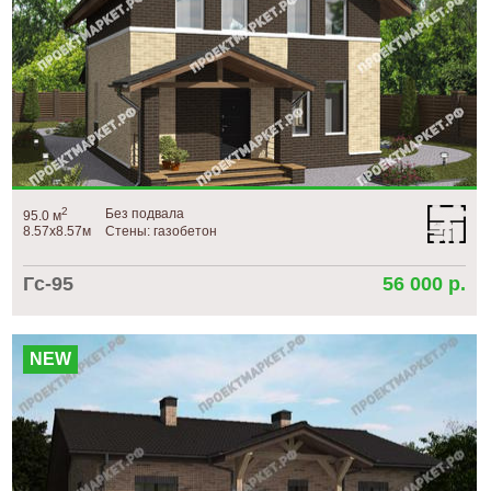
2
Без подвала
95.0 м
8.57х8.57м
Стены: газобетон
Гс-95
56 000 р.
NEW