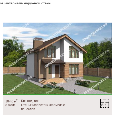
ие материала наружной стены.
2
Без подвала
104.0 м
8.8х9м
Стены: газобетон/ керамблок/
пеноблок