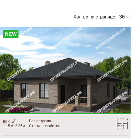
Кол-во на странице:
NEW
2
Без подвала
96.0 м
11.5 х12.35м
Стены: газобетон