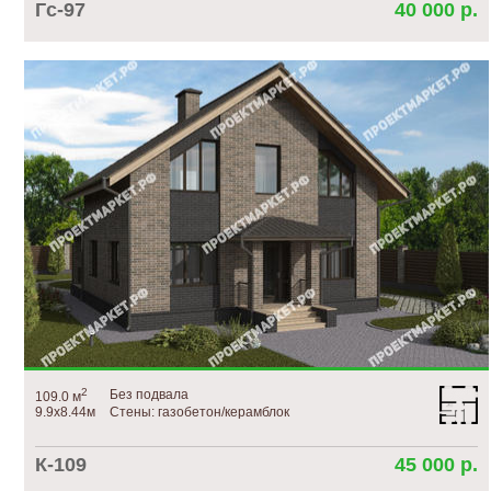
Гс-97
40 000 р.
2
Без подвала
109.0 м
9.9х8.44м
Стены: газобетон/керамблок
К-109
45 000 р.