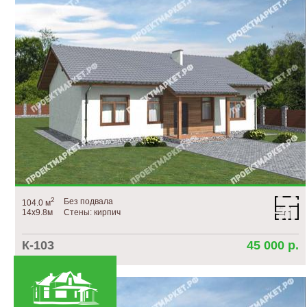
2
Без подвала
104.0 м
14х9.8м
Стены: кирпич
К-103
45 000 р.