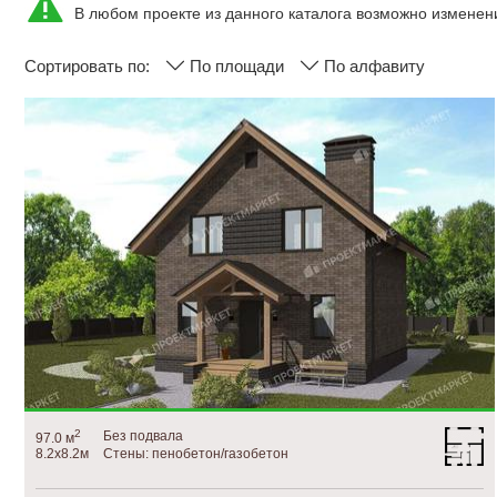
В любом проекте из данного каталога возможно изменен
Сортировать по:
По площади
По алфавиту
2
Без подвала
97.0 м
8.2х8.2м
Стены: пенобетон/газобетон