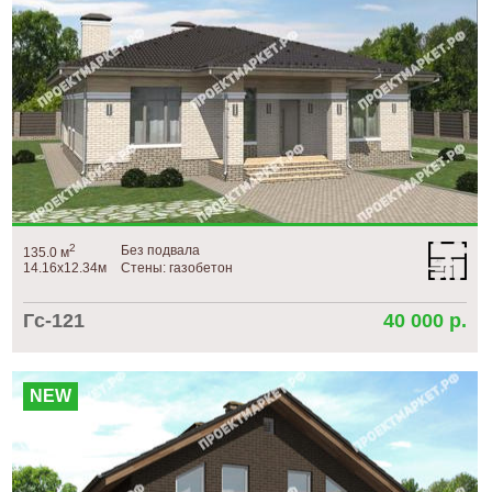
2
Без подвала
135.0 м
14.16х12.34м
Стены: газобетон
Гс-121
40 000 р.
NEW