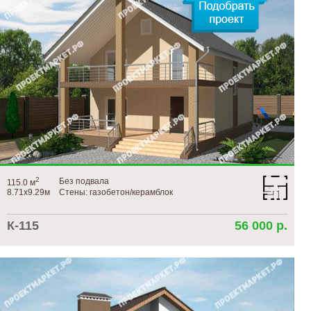
2
Без подвала
115.0 м
8.71х9.29м
Стены: газобетон/керамблок
К-115
56 000 р.