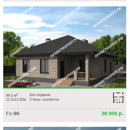
2
Без подвала
96.0 м
11.5х12.35м
Стены: газобетон
Гс-96
38 000 р.