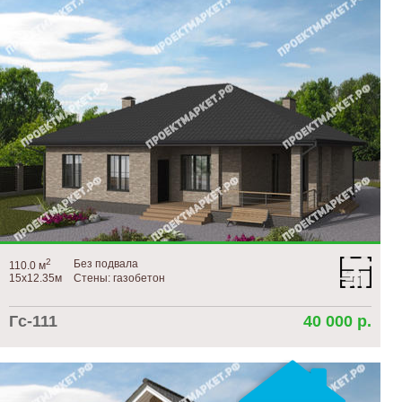
2
Без подвала
110.0 м
15х12.35м
Стены: газобетон
Гс-111
40 000 р.