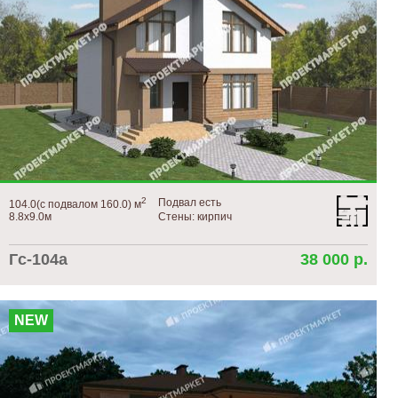
2
Подвал есть
104.0(с подвалом 160.0) м
8.8х9.0м
Стены: кирпич
Гс-104а
38 000 р.
NEW