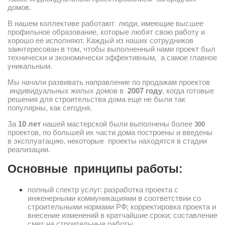
домов.
Этажность
В нашем коллективе работают люди, имеющие высшее
Одноэтажные
профильное образование, которые любят свою работу и
хорошо ее исполняют. Каждый из наших сотрудников
Двухэтажные
заинтересован в том, чтобы выполненный нами проект был
Мансарда
технически и экономически эффективным, а самое главное
уникальным.
Габариты
Мы начали развивать направление по продажам проектов
индивидуальных жилых домов в
2007 году
, когда готовые
8х8
решения для строительства дома еще не были так
популярны, как сегодня.
8х9
8х10
За
10 лет
нашей мастерской были выполнены более
300
проектов, по большей их части дома построены и введены
8х11
в эксплуатацию, некоторые проекты находятся в стадии
реализации.
8х12
Основные принципы работы:
9х9
9х10
полный спектр услуг: разработка проекта с
инженерными коммуникациями в соответствии со
9х11
строительными нормами РФ; корректировка проекта и
9х12
внесение изменений в кратчайшие сроки; составление
смет на строительные работы