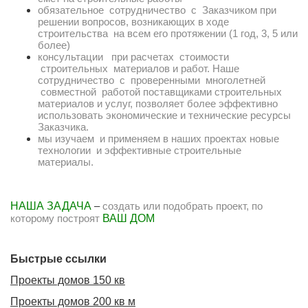
10х10
обязательное сотрудничество с Заказчиком при
решении вопросов, возникающих в ходе
10х12
строительства на всем его протяжении (1 год, 3, 5 или
более)
10х14
консультации при расчетах стоимости
11х11
строительных материалов и работ. Наше
сотрудничество с проверенными многолетней
11х13
совместной работой поставщиками строительных
материалов и услуг, позволяет более эффективно
11х14
использовать экономические и технические ресурсы
Заказчика.
11х15
мы изучаем и применяем в наших проектах новые
12х14
технологии и эффективные строительные
материалы.
Материал стен
Газобетон
НАША ЗАДАЧА
–
создать или подобрать проект, по
которому построят
ВАШ ДОМ
Керамблок
Пеноблок
Быстрые ссылки
Кирпич
Проекты домов 150 кв
Керамзитобетонный блок
Проекты домов 200 кв м