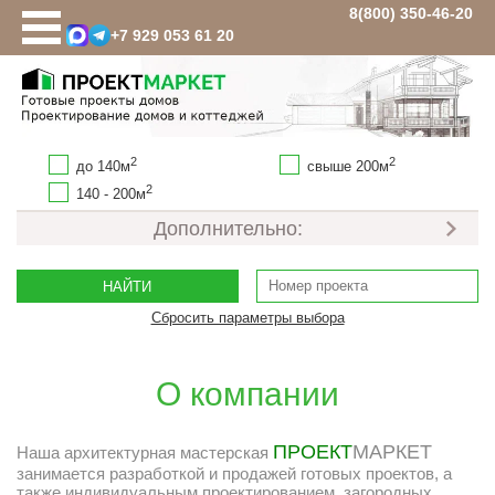
8(800) 350-46-20
+7 929 053 61 20
Проекты домов
ВЫБОР ПРОЕКТА
Площадь
2
2
до 140м
свыше 200м
до 100 кв.м
2
140 - 200м
100-120 кв.м
Дополнительно:
100-150 кв.м
120 кв.м
1 этаж
2 этажа
2-ой этаж мансарда
НАЙТИ
130 кв.м
с гаражем
без гаража
Сбросить параметры выбора
150 кв.м
с подвалом
без подвала
160 кв.м
О компании
180 кв.м
200 кв.м
ПРОЕКТ
МАРКЕТ
Наша архитектурная мастерская
250 кв.м
занимается разработкой и продажей готовых проектов, а
также индивидуальным проектированием загородных