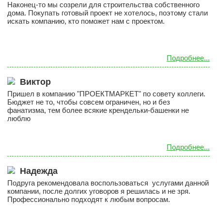
Наконец-то мы созрели для строительства собственного
Дополнительно
дома. Покупать готовый проект не хотелось, поэтому стали
Гараж
искать компанию, кто поможет нам с проектом.
Подвал
Терраса (веранда)
Подробнее...
Эркер
Виктор
Индивидуальное проектирование
Пришел в компанию "ПРОЕКТМАРКЕТ" по совету коллеги.
Состав проекта
Бюджет не то, чтобы совсем ограничен, но и без
фанатизма, тем более всякие крендельки-башенки не
люблю
ИНФОРМАЦИЯ
Как заказать проект
Подробнее...
Гарантии и сервис
Надежда
ИЗМЕНЕНИЯ В ПРОЕКТ И ДОПЫ
Подруга рекомендовала воспользоваться услугами данной
Часто задаваемые вопросы
компании, после долгих уговоров я решилась и не зря.
Профессионально подходят к любым вопросам.
Реализованные проекты