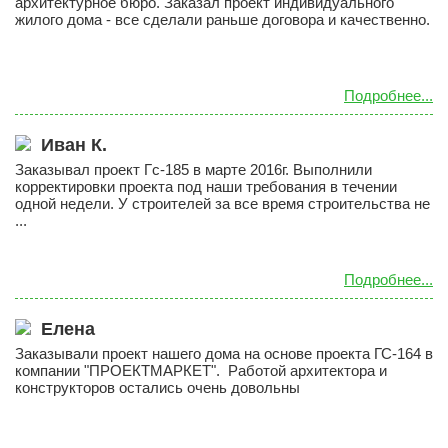
архитектурное бюро. Заказал проект индивидуального
жилого дома - все сделали раньше договора и качественно.
Этажность
Одноэтажные
Двухэтажные
Подробнее...
Мансарда
Иван К.
Габариты
Заказывал проект Гс-185 в марте 2016г. Выполнили
8х8
корректировки проекта под наши требования в течении
одной недели. У строителей за все время строительства не
8х9
...
8х10
8х11
Подробнее...
8х12
Елена
9х9
Заказывали проект нашего дома на основе проекта ГС-164 в
9х10
компании "ПРОЕКТМАРКЕТ". Работой архитектора и
конструкторов остались очень довольны
9х11
9х12