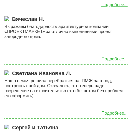
10х10
Подробнее...
10х12
Вячеслав Н.
10х14
Выражаем благодарность архитектурной компании
11х11
«ПРОЕКТМАРКЕТ» за отлично выполненный проект
загородного дома.
11х13
11х14
11х15
Подробнее...
12х14
Светлана Ивановна Л.
Материал стен
Наша семья решила перебраться на ПМЖ за город,
построить свой дом. Оказалось, что теперь надо
Газобетон
разрешение на строительство (что бы потом без проблем
Керамблок
его оформить)
Пеноблок
Кирпич
Подробнее...
Керамзитобетонный блок
Сергей и Татьяна