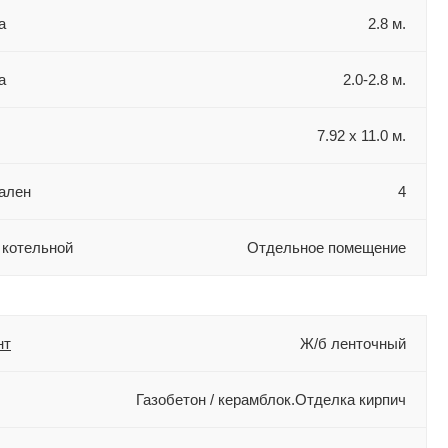
а
2.8 м.
а
2.0-2.8 м.
7.92 х 11.0 м.
ален
4
 котельной
Отдельное помещение
нт
Ж/б ленточный
Газобетон / керамблок.Отделка кирпич