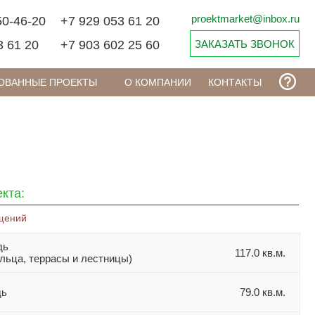
proektmarket@inbox.ru
50-46-20
+7 929 053 61 20
3 61 20
+7 903 602 25 60
ЗАКАЗАТЬ ЗВОНОК
ОВАННЫЕ ПРОЕКТЫ
О КОМПАНИИ
КОНТАКТЫ
кта:
щений
дь
117.0 кв.м.
ыльца, террасы и лестницы)
дь
79.0 кв.м.