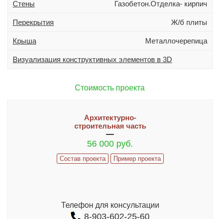
Стены
Газобетон.Отделка- кирпич
Дополнительно
Гараж
Перекрытия
Ж/б плиты
Подвал
Крыша
Металлочерепица
Терраса (веранда)
Визуализация конструктивных элементов в 3D
Эркер
Индивидуальное проектирование
Стоимость проекта
Состав проекта
Архитектурно-
ИНФОРМАЦИЯ
строительная часть
56 000 руб.
Как заказать проект
Состав проекта
Пример проекта
Гарантии и сервис
ИЗМЕНЕНИЯ В ПРОЕКТ И ДОПЫ
Часто задаваемые вопросы
Телефон для консультации
Реализованные проекты
8-903-602-25-60