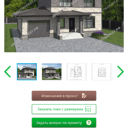
Этажность
Одноэтажные
Двухэтажные
Мансарда
Габариты
8х8
8х9
8х10
8х11
8х12
9х9
9х10
9х11
9х12