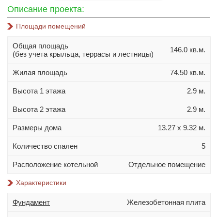
10х10
Описание проекта:
10х12
Площади помещений
10х14
Общая площадь
11х11
146.0 кв.м.
(без учета крыльца, террасы и лестницы)
11х13
Жилая площадь
74.50 кв.м.
11х14
Высота 1 этажа
2.9 м.
11х15
12х14
Высота 2 этажа
2.9 м.
Материал стен
Размеры дома
13.27 х 9.32 м.
Газобетон
Количество спален
5
Керамблок
Расположение котельной
Отдельное помещение
Пеноблок
Характеристики
Кирпич
Керамзитобетонный блок
Фундамент
Железобетонная плита