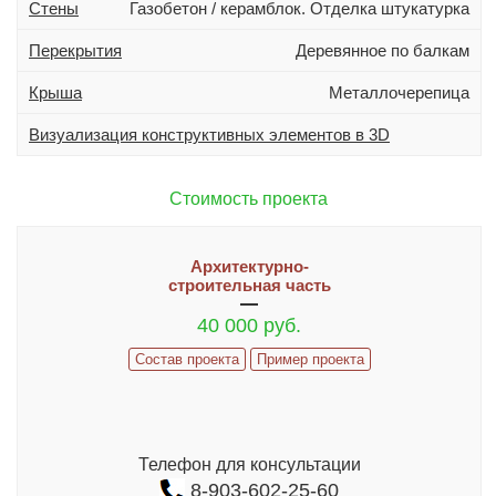
Стены
Газобетон / керамблок. Отделка штукатурка
Дополнительно
Гараж
Перекрытия
Деревянное по балкам
Подвал
Крыша
Металлочерепица
Терраса (веранда)
Визуализация конструктивных элементов в 3D
Эркер
Индивидуальное проектирование
Стоимость проекта
Состав проекта
Архитектурно-
ИНФОРМАЦИЯ
строительная часть
40 000 руб.
Как заказать проект
Состав проекта
Пример проекта
Гарантии и сервис
ИЗМЕНЕНИЯ В ПРОЕКТ И ДОПЫ
Часто задаваемые вопросы
Телефон для консультации
Реализованные проекты
8-903-602-25-60