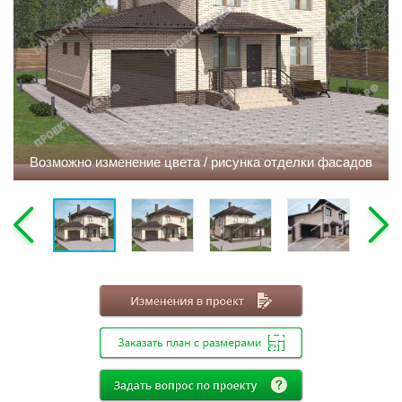
Этажность
Одноэтажные
Двухэтажные
Мансарда
Габариты
Возможно изменение цвета / рисунка отделки фасадов
8х8
8х9
8х10
8х11
8х12
9х9
9х10
9х11
9х12