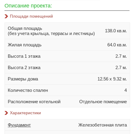
10х10
Описание проекта:
10х12
Площади помещений
10х14
Общая площадь
11х11
138.0 кв.м.
(без учета крыльца, террасы и лестницы)
11х13
Жилая площадь
64.0 кв.м.
11х14
Высота 1 этажа
2.7 м.
11х15
12х14
Высота 2 этажа
2.7 м.
Материал стен
Размеры дома
12.56 х 9.32 м.
Газобетон
Количество спален
4
Керамблок
Расположение котельной
Отдельное помещение
Пеноблок
Характеристики
Кирпич
Керамзитобетонный блок
Фундамент
Железобетонная плита