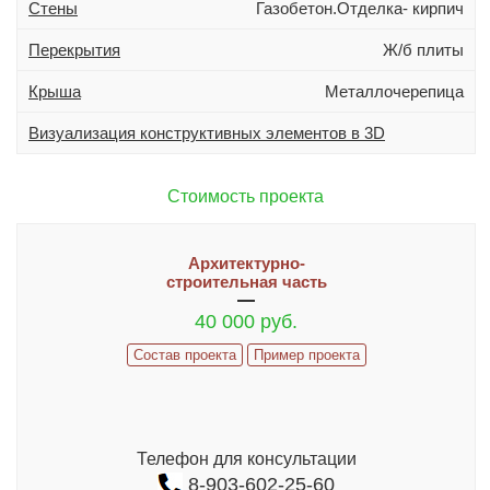
Стены
Газобетон.Отделка- кирпич
Дополнительно
Гараж
Перекрытия
Ж/б плиты
Подвал
Крыша
Металлочерепица
Терраса (веранда)
Визуализация конструктивных элементов в 3D
Эркер
Индивидуальное проектирование
Стоимость проекта
Состав проекта
Архитектурно-
ИНФОРМАЦИЯ
строительная часть
40 000 руб.
Как заказать проект
Состав проекта
Пример проекта
Гарантии и сервис
ИЗМЕНЕНИЯ В ПРОЕКТ И ДОПЫ
Часто задаваемые вопросы
Телефон для консультации
Реализованные проекты
8-903-602-25-60