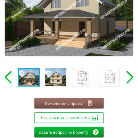
Этажность
Одноэтажные
Двухэтажные
Мансарда
Габариты
8х8
8х9
8х10
8х11
8х12
9х9
9х10
9х11
9х12