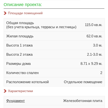
10х10
Описание проекта:
10х12
Площади помещений
10х14
Общая площадь
11х11
115.0 кв.м.
(без учета крыльца, террасы и лестницы)
11х13
Жилая площадь
62.0 кв.м.
11х14
Высота 1 этажа
3.0 м.
11х15
12х14
Высота 2 этажа
2.1-3.0 м.
Материал стен
Размеры дома
8.71 х 9.29 м.
Газобетон
Количество спален
2
Керамблок
Расположение котельной
Отдельное помещение
Пеноблок
Характеристики
Кирпич
Керамзитобетонный блок
Фундамент
Железобетонная плита