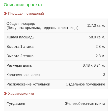
10х10
Описание проекта:
10х12
Площади помещений
10х14
Общая площадь
11х11
117.0 кв.м.
(без учета крыльца, террасы и лестницы)
11х13
Жилая площадь
58.0 кв.м.
11х14
Высота 1 этажа
2.8 м.
11х15
12х14
Высота 2 этажа
2.8 м.
Материал стен
Размеры дома
9.48 х 9.74 м.
Газобетон
Количество спален
3
Керамблок
Расположение котельной
Отдельное помещение
Пеноблок
Характеристики
Кирпич
Керамзитобетонный блок
Фундамент
Железобетонная плита