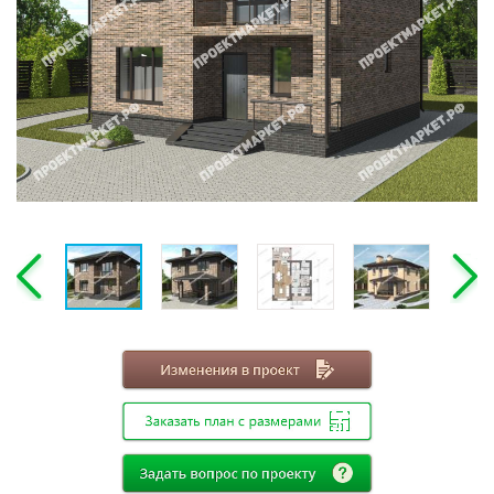
Этажность
Одноэтажные
Двухэтажные
Мансарда
Габариты
8х8
8х9
8х10
8х11
8х12
9х9
9х10
9х11
9х12