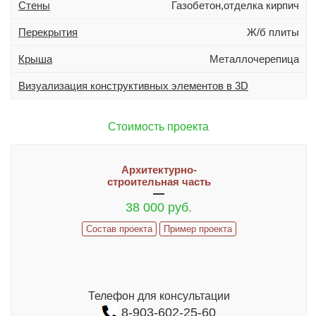
Стены
Газобетон,отделка кирпич
Дополнительно
Гараж
Перекрытия
Ж/б плиты
Подвал
Крыша
Металлочерепица
Терраса (веранда)
Визуализация конструктивных элементов в 3D
Эркер
Индивидуальное проектирование
Стоимость проекта
Состав проекта
Архитектурно-
ИНФОРМАЦИЯ
строительная часть
38 000 руб.
Как заказать проект
Состав проекта
Пример проекта
Гарантии и сервис
ИЗМЕНЕНИЯ В ПРОЕКТ И ДОПЫ
Часто задаваемые вопросы
Телефон для консультации
Реализованные проекты
8-903-602-25-60