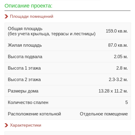
10х10
Описание проекта:
10х12
Площади помещений
10х14
Общая площадь
11х11
159.0 кв.м.
(без учета крыльца, террасы и лестницы)
11х13
Жилая площадь
87.0 кв.м.
11х14
Высота подвала
2.05 м.
11х15
12х14
Высота 1 этажа
2.8 м.
Материал стен
Высота 2 этажа
2.3-3.2 м.
Газобетон
Размеры дома
13.28 х 11.2 м.
Керамблок
Количество спален
5
Пеноблок
Расположение котельной
Отдельное помещение
Кирпич
Керамзитобетонный блок
Характеристики