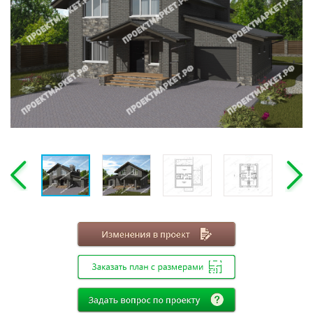
Этажность
Одноэтажные
Двухэтажные
Мансарда
Габариты
8х8
8х9
8х10
8х11
8х12
9х9
9х10
9х11
9х12