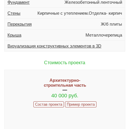
Фундамент
Железобетонный ленточный
Дополнительно
Гараж
Стены
Кирпичные с утеплением.Отделка- кирпич
Подвал
Перекрытия
Ж/б плиты
Терраса (веранда)
Крыша
Металлочерепица
Эркер
Визуализация конструктивных элементов в 3D
Индивидуальное проектирование
Состав проекта
Стоимость проекта
ИНФОРМАЦИЯ
Архитектурно-
строительная часть
Как заказать проект
Гарантии и сервис
40 000 руб.
ИЗМЕНЕНИЯ В ПРОЕКТ И ДОПЫ
Состав проекта
Пример проекта
Часто задаваемые вопросы
Реализованные проекты